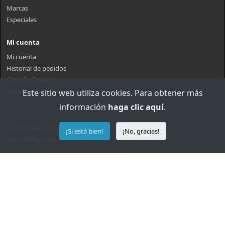
Marcas
Especiales
Mi cuenta
Mi cuenta
Historial de pedidos
Lista de deseos
Boletin informativo
Este sitio web utiliza cookies. Para obtener más
información
haga clic aquí
.
Desarrollado por
OpenCart
¡Si está bien!
¡No, gracias!
Moto Adhesivos