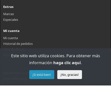
Extras
Marcas
Especiales
Mi cuenta
Mi cuenta
Historial de pedidos
Lista de deseos
Boletin informativo
Este sitio web utiliza cookies. Para obtener más
información
haga clic aquí
.
Desarrollado por
OpenCart
¡Si está bien!
¡No, gracias!
Moto Adhesivos