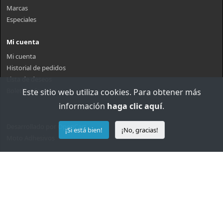
Marcas
Especiales
Mi cuenta
Mi cuenta
Historial de pedidos
Lista de deseos
Boletin informativo
Este sitio web utiliza cookies. Para obtener más
información
haga clic aquí
.
Desarrollado por
OpenCart
¡Si está bien!
¡No, gracias!
Moto Adhesivos