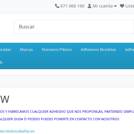
671 060 160
Mi cuenta
List
oradas
Marcas
Números Pilotos
Adhesivos Bicicletas
Adhe
ds
MW
OS Y FABRICAMOS CUALQUIER ADHESIVO QUE NOS PROPONGAS, PARTIENDO SIMPL
ALQUIER DUDA Ó PEDIDO PUEDES PONERTE EN CONTACTO CON NOSOTROS.
ww.rotuloscabañas.es