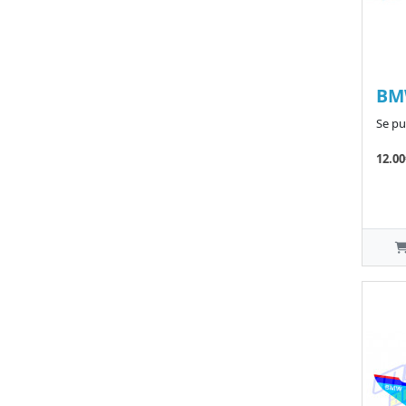
BM
Se pu
12.00