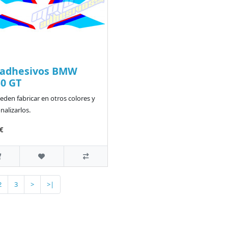
 adhesivos BMW
0 GT
eden fabricar en otros colores y
nalizarlos.
€
2
3
>
>|