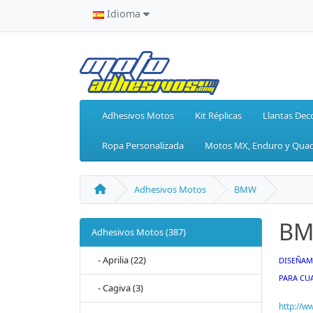
Idioma
Adhesivos Motos
Kit Réplicas
Llantas Dec
Ropa Personalizada
Motos MX, Enduro y Qua
Adhesivos Motos
BMW
B
Adhesivos Motos (387)
- Aprilia (22)
DISEÑAM
PARA CU
- Cagiva (3)
http://w