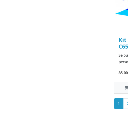
Kit
C65
Se pu
perso
85.00
1