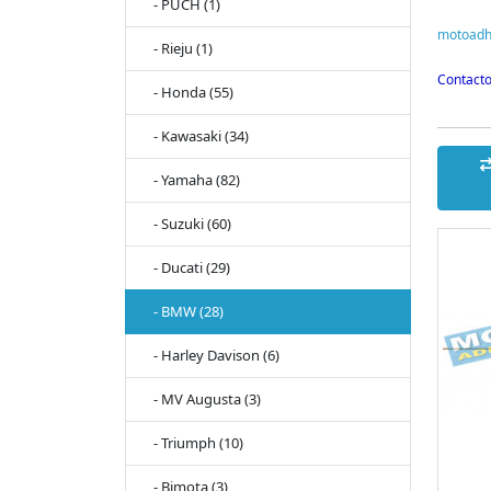
- PUCH (1)
motoadh
- Rieju (1)
Contacto
- Honda (55)
- Kawasaki (34)
- Yamaha (82)
- Suzuki (60)
- Ducati (29)
- BMW (28)
- Harley Davison (6)
- MV Augusta (3)
- Triumph (10)
- Bimota (3)