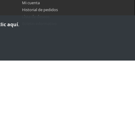
Mi cuenta
Historial de pedidos
Lista de deseos
Boletin informativo
lic aquí
.