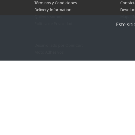
Términos y Condiciones
Contáct
Delivery Information
Devoluc
Quiénes somos
Mapa del
Política de Privacidad
Este sit
Desarrollado por
OpenCart
Moto Adhesivos