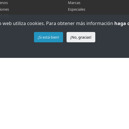
enos
Marcas
iones
Especiales
 sitio
io web utiliza cookies. Para obtener más información
haga c
¡Si está bien!
¡No, gracias!