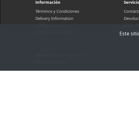
Información
Servicio
Términos y Condiciones
Contáct
Delivery Information
Devoluc
Quiénes somos
Mapa del
Política de Privacidad
Este sit
Desarrollado por
OpenCart
Moto Adhesivos