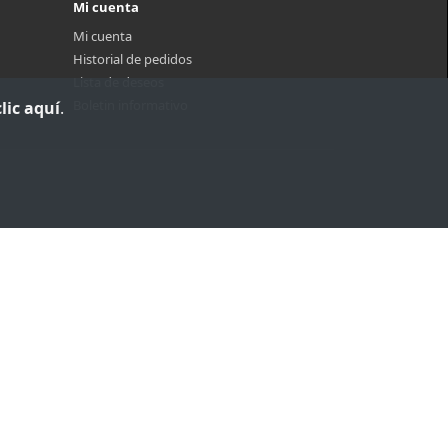
Mi cuenta
Mi cuenta
Historial de pedidos
Lista de deseos
Boletin informativo
lic aquí
.