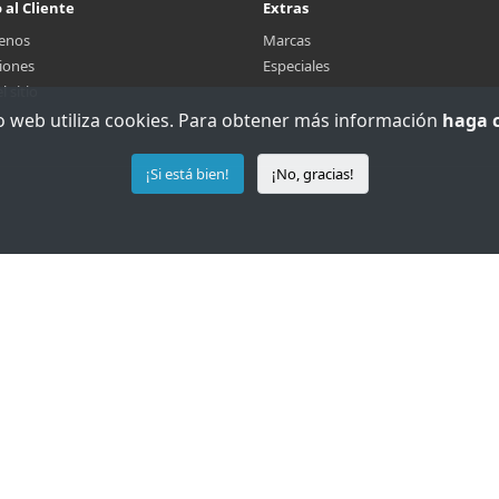
 al Cliente
Extras
enos
Marcas
iones
Especiales
 sitio
io web utiliza cookies. Para obtener más información
haga c
¡Si está bien!
¡No, gracias!