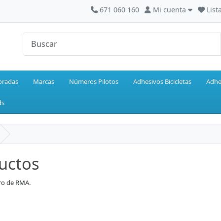
671 060 160
Mi cuenta
List
oradas
Marcas
Números Pilotos
Adhesivos Bicicletas
Adhe
ds
uctos
ero de RMA.